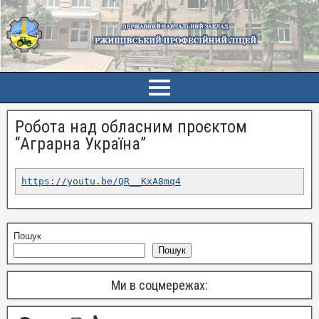
Робота над обласним проєктом
“Аграрна Україна”
https://youtu.be/QR__KxA8mq4
Пошук
Пошук
Ми в соцмережах: