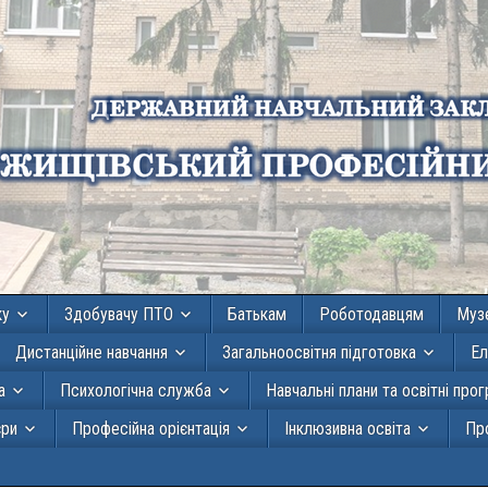
ку
Здобувачу ПТО
Батькам
Роботодавцям
Муз
Дистанційне навчання
Загальноосвітня підготовка
Ел
а
Психологічна служба
Навчальні плани та освітні про
єри
Професійна орієнтація
Інклюзивна освіта
Про