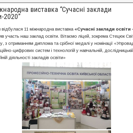
жнародна виставка “Сучасні заклади
и-2020”
я відбулася 11 міжнародна виставка
«Сучасні заклади освіти 
зяв участь наш заклад освіти. Вітаємо ліцей, зокрема Стецюк Св
ну, з отриманням диплома та срібної медалі у номінації «Упров
ційно-цифрових систем і технологій у навчальній, дослідницькій
йній діяльності закладів освіти»