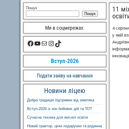
11 мі
Пошук
Пошук
освіт
Ми в соцмережах:
4 серпн
у якій в
Андріїв
інформа
інноваці
Вступ-2026
Подати заяву на навчання
Новини ліцею
Добра традиція підтримки від земляка
Вступ-2026 із зон бойових дій та ТОТ
Сучасна техніка для якісної освіти
Новий трактор, цінні подарунки та родинна