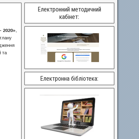
Електронний методичний
кабінет:
– 2020»
,
ітлану
адження
 та
Електронна бібліотека: