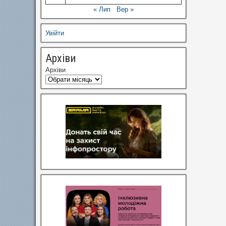
« Лип
Вер »
Увійти
Архіви
Архіви