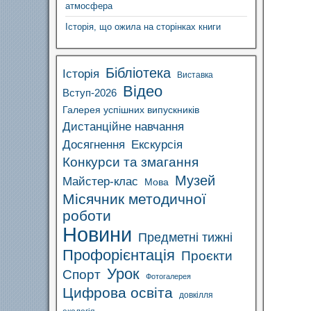
атмосфера
Історія, що ожила на сторінках книги
Бібліотека
Історія
Виставка
Відео
Вступ-2026
Галерея успішних випускників
Дистанційне навчання
Досягнення
Екскурсія
Конкурси та змагання
Музей
Майстер-клас
Мова
Місячник методичної
роботи
Новини
Предметні тижні
Профорієнтація
Проєкти
Урок
Спорт
Фотогалерея
Цифрова освіта
довкілля