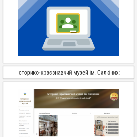
Історико-краєзнавчий музей ім. Силкіних: