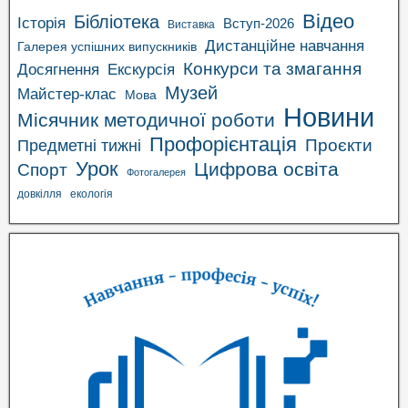
Відео
Бібліотека
Історія
Вступ-2026
Виставка
Дистанційне навчання
Галерея успішних випускників
Конкурси та змагання
Досягнення
Екскурсія
Музей
Майстер-клас
Мова
Новини
Місячник методичної роботи
Профорієнтація
Проєкти
Предметні тижні
Урок
Цифрова освіта
Спорт
Фотогалерея
довкілля
екологія