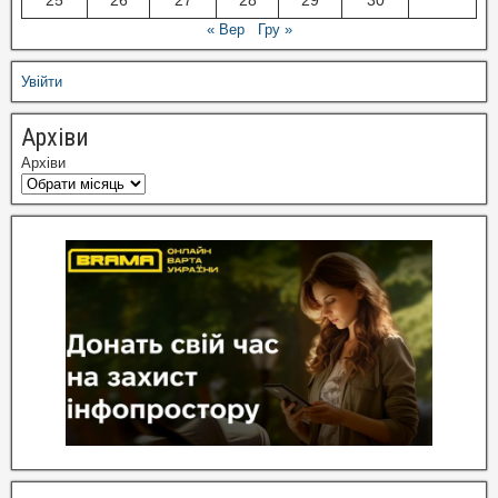
25
26
27
28
29
30
« Вер
Гру »
Увійти
Архіви
Архіви